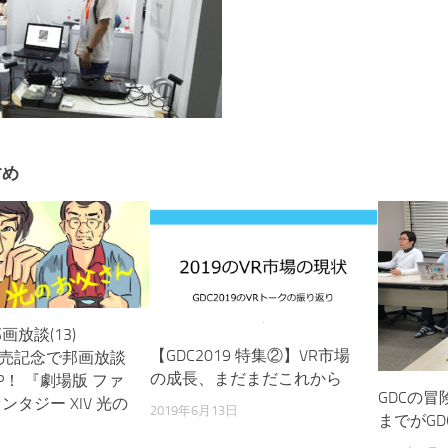
すめ
放談(13)
【GDC2019 特集②】VR市場
D発売記念で邦画放談
の成長、まだまだこれから
P！ 『劇場版 ファ
GDCの
タジー XIV 光の
2019年6月13日
までがGD
』