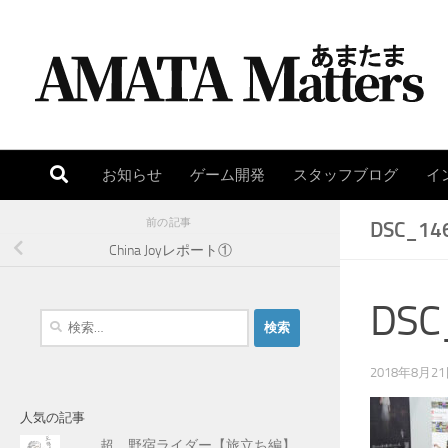
コンテンツへスキップ
お知らせ
ゲーム開発
スタッフブログ
イ
前の記事
DSC_14
China Joyレポート①
DSC
検
索
:
2018年8月2
人気の記事
超 野宿ライダー【旅立ち編】