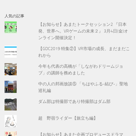
人気の記事
【お知らせ】あまたトークセッション2 『日本
発、世界へ。VRゲームの未来２』 3月4日(金)オ
ンライン開催決定！
【GDC2019 特集②】VR市場の成長、まだまだこ
れから
今年も代表の高橋が「しながわドリームジョ
ブ」の講師を務めました
中の人の邦画放談⑤ 「ちはやふる-結び-」聖地
巡礼編
ダム部は特撮部であり特撮部はダム部
超 野宿ライダー【旅立ち編】
【お知らせ】あまた企画プロデュースドラマ