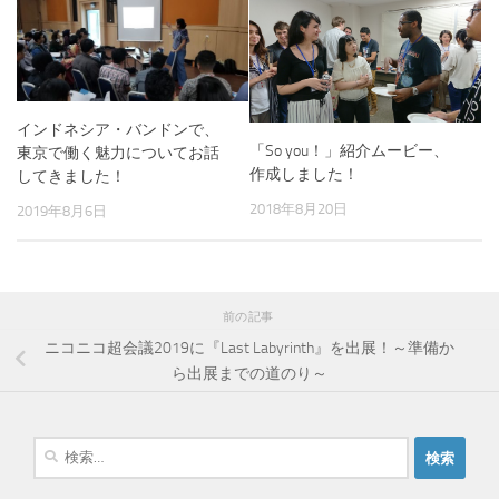
インドネシア・バンドンで、
「So you！」紹介ムービー、
東京で働く魅力についてお話
作成しました！
してきました！
2018年8月20日
2019年8月6日
前の記事
ニコニコ超会議2019に『Last Labyrinth』を出展！～準備か
ら出展までの道のり～
検
索
: