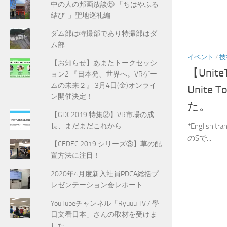
中の人の邦画放談⑤ 「ちはやふる-
結び-」聖地巡礼編
ダム部は特撮部であり特撮部はダ
ム部
イベント
/
技
【お知らせ】あまたトークセッシ
【Unit
ョン2 『日本発、世界へ。VRゲー
ムの未来２』 3月4日(金)オンライ
Unite
ン開催決定！
た。
【GDC2019 特集②】VR市場の成
*English 
長、まだまだこれから
のSで...
【CEDEC 2019 シリーズ③】草の配
置方法に注目！
2020年4月度新入社員PDCA総括プ
レゼンテーション会レポート
YouTubeチャンネル「Ryuuu TV / 學
日文看日本」さんの取材を受けま
した