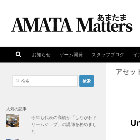
コンテンツへスキップ
お知らせ
ゲーム開発
スタッフブログ
イ
アセッ
検
索
:
人気の記事
今年も代表の高橋が「しながわド
リームジョブ」の講師を務めまし
た