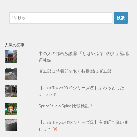
検
索
:
人気の記事
中の人の邦画放談⑤ 「ちはやふる-結び-」聖地
巡礼編
ダム部は特撮部であり特撮部はダム部
【UniteTokyo2019シリーズ⑤】ふわっとした
Uniteレポ
SpriteStudio Spine 比較検証！
【UniteTokyo2018シリーズ③】有楽町で逢いま
しょう