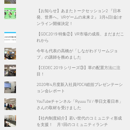
【お知らせ】あまたトークセッション2 『日本
発、世界へ。VRゲームの未来２』 3月4日(金)オ
ンライン開催決定！
【GDC2019 特集②】VR市場の成長、まだまだこ
れから
今年も代表の高橋が「しながわドリームジョ
ブ」の講師を務めました
【CEDEC 2019 シリーズ③】草の配置方法に注
目！
2020年4月度新入社員PDCA総括プレゼンテーシ
ョン会レポート
YouTubeチャンネル「Ryuuu TV / 學日文看日本」
さんの取材を受けました
【社内制度紹介】若い世代のコミュニティ形成
を支援！ 月1回のコミュニティランチ