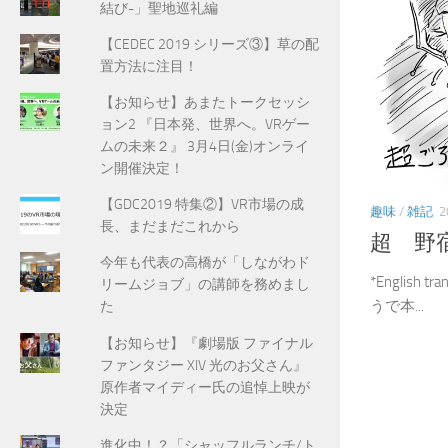
結び-」聖地巡礼編
【CEDEC 2019 シリーズ③】草の配
置方法に注目！
【お知らせ】あまたトークセッシ
ョン2 『日本発、世界へ。VRゲー
ムの未来２』 3月4日(金)オンライ
ン開催決定！
【GDC2019 特集②】VR市場の成
趣味
/
雑記
2
長、まだまだこれから
超 野
今年も代表の高橋が「しながわド
*English 
リームジョブ」の講師を務めまし
うで本...
た
【お知らせ】『劇場版 ファイナル
ファンタジー XIV 光のお父さん』
原作者マイディー氏の追悼上映が
決定
進化中！？「シャッフルランチ/ト