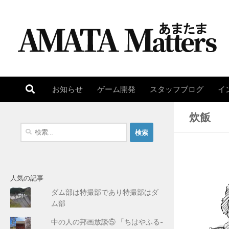
コンテンツへスキップ
お知らせ
ゲーム開発
スタッフブログ
イ
炊飯
検
索
:
人気の記事
ダム部は特撮部であり特撮部はダ
ム部
中の人の邦画放談⑤ 「ちはやふる-