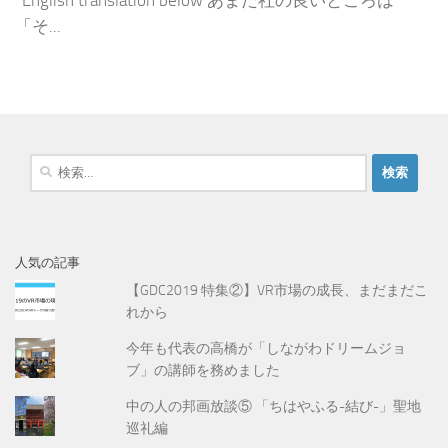
「そ...
検
索
:
人気の記事
【GDC2019 特集②】VR市場の成長、まだまだこ
れから
今年も代表の高橋が「しながわドリームジョ
ブ」の講師を務めました
中の人の邦画放談⑤ 「ちはやふる-結び-」聖地
巡礼編