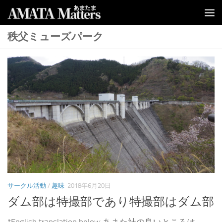
コンテンツへスキップ
秩父ミューズパーク
サークル活動
/
趣味
2018年6月20日
ダム部は特撮部であり特撮部はダム部
*English translation below あまた社の良いところは