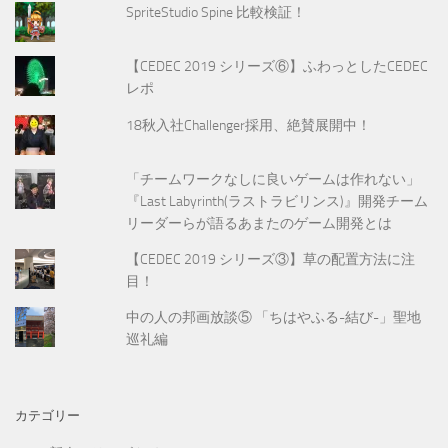
SpriteStudio Spine 比較検証！
【CEDEC 2019 シリーズ⑥】ふわっとしたCEDEC
レポ
18秋入社Challenger採用、絶賛展開中！
「チームワークなしに良いゲームは作れない」
『Last Labyrinth(ラストラビリンス)』開発チーム
リーダーらが語るあまたのゲーム開発とは
【CEDEC 2019 シリーズ③】草の配置方法に注
目！
中の人の邦画放談⑤ 「ちはやふる-結び-」聖地
巡礼編
カテゴリー