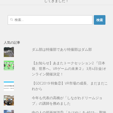
してきました！
検
索
:
人気の記事
ダム部は特撮部であり特撮部はダム部
【お知らせ】あまたトークセッション2 『日本
発、世界へ。VRゲームの未来２』 3月4日(金)オ
ンライン開催決定！
【GDC2019 特集②】VR市場の成長、まだまだこ
れから
今年も代表の高橋が「しながわドリームジョ
ブ」の講師を務めました
中の人の邦画放談⑤ 「ちはやふる-結び-」聖地