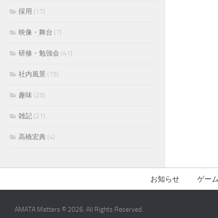
採用
(17)
映像・舞台
(7)
研修・勉強会
(41)
社内風景
(15)
趣味
(25)
雑記
(21)
高橋宏典
(4)
お知らせ
ゲー
AMATA Matters © 2026. All Rights Reserved.