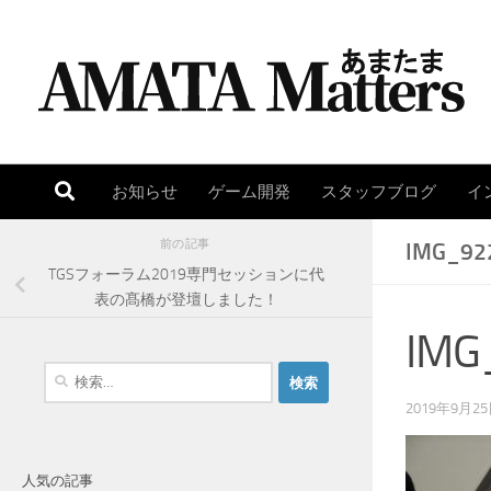
コンテンツへスキップ
お知らせ
ゲーム開発
スタッフブログ
イ
前の記事
IMG_92
TGSフォーラム2019専門セッションに代
表の髙橋が登壇しました！
IMG
検
索
2019年9月2
:
人気の記事