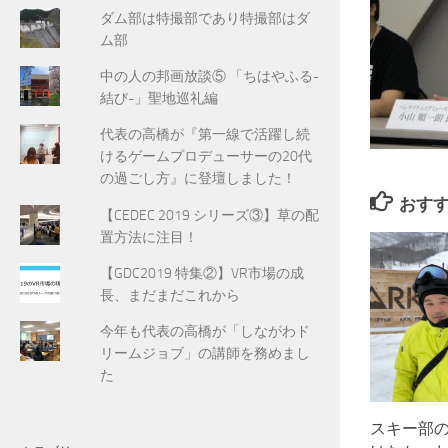
ダム部は特撮部であり特撮部はダ
ム部
中の人の邦画放談⑤ 「ちはやふる-
結び-」聖地巡礼編
代表の高橋が『第一線で活躍し続
けるゲームプロデューサーの20代
の過ごし方』に登壇しました！
おす
【CEDEC 2019 シリーズ③】草の配
置方法に注目！
【GDC2019 特集②】VR市場の成
長、まだまだこれから
今年も代表の高橋が「しながわド
リームジョブ」の講師を務めまし
た
スキー部