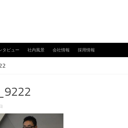
あまたの「今」を伝える
ンタビュー
社内風景
会社情報
採用情報
22
_9222
5日