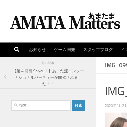
コンテンツへスキップ
お知らせ
ゲーム開発
スタッフブログ
イ
前の記事
IMG_09
【第４回目 So you！】あまた流インター
ナショナルパーティーが開催されまし
た！！
IMG
検
2020年1月2
索
: