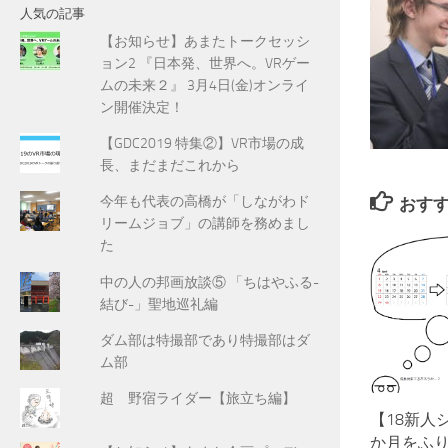
人気の記事
【お知らせ】あまたトークセッシ
ョン2 『日本発、世界へ。VRゲー
ムの未来２』 3月4日(金)オンライ
ン開催決定！
【GDC2019 特集②】VR市場の成
長、まだまだこれから
今年も代表の高橋が「しながわド
おす
リームジョブ」の講師を務めまし
た
中の人の邦画放談⑤ 「ちはやふる-
結び-」聖地巡礼編
ダム部は特撮部であり特撮部はダ
ム部
超 野宿ライダー【旅立ち編】
【18新人
か月をふ