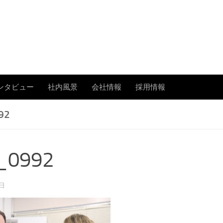
あまたの「今」を伝える
ンタビュー
社内風景
会社情報
採用情報
92
_0992
1日