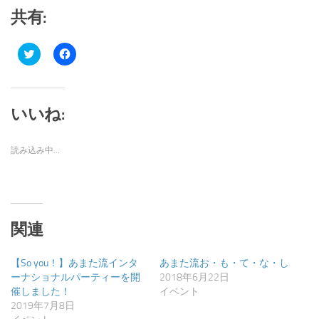
共有:
ク
Facebook
リ
で
ッ
共
ク
有
し
す
て
る
Twitter
に
いいね:
で
は
共
ク
有
リ
(新
ッ
読み込み中…
し
ク
い
し
ウ
て
ィ
く
ン
だ
ド
さ
ウ
い
で
(新
関連
開
し
き
い
ま
ウ
す)
ィ
【So you！】あまた流インタ
あまた流お・も・て・な・し
ン
ド
ーナショナルパーティーを開
2018年6月22日
ウ
催しました！
イベント
で
開
2019年7月8日
き