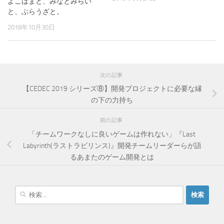
よこはまと、みなとみらい
と、ぶらうざと。
2018年10月30日
次の記事
【CEDEC 2019 シリーズ⑧】開発プロジェクトに必要な縁
の下の力持ち
前の記事
「チームワークなしに良いゲームは作れない」『Last
Labyrinth(ラストラビリンス)』開発チームリーダーらが語
るあまたのゲーム開発とは
検
索
: