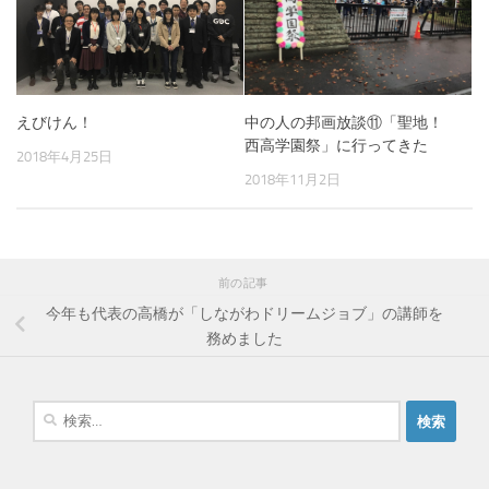
えびけん！
中の人の邦画放談⑪「聖地！
西高学園祭」に行ってきた
2018年4月25日
2018年11月2日
前の記事
今年も代表の高橋が「しながわドリームジョブ」の講師を
務めました
検
索
: