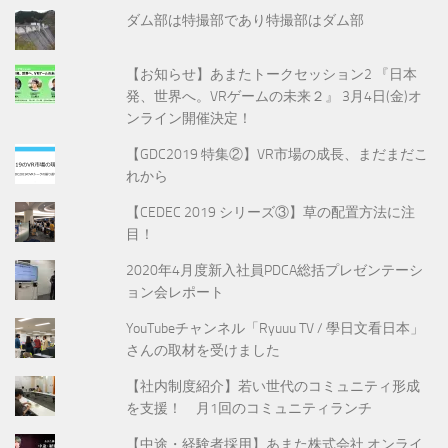
ダム部は特撮部であり特撮部はダム部
【お知らせ】あまたトークセッション2 『日本
発、世界へ。VRゲームの未来２』 3月4日(金)オ
ンライン開催決定！
【GDC2019 特集②】VR市場の成長、まだまだこ
れから
【CEDEC 2019 シリーズ③】草の配置方法に注
目！
2020年4月度新入社員PDCA総括プレゼンテーシ
ョン会レポート
YouTubeチャンネル「Ryuuu TV / 學日文看日本」
さんの取材を受けました
【社内制度紹介】若い世代のコミュニティ形成
を支援！ 月1回のコミュニティランチ
【中途・経験者採用】あまた株式会社 オンライ