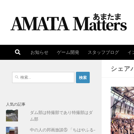
コンテンツへスキップ
お知らせ
ゲーム開発
スタッフブログ
イ
シェア
検
索
:
人気の記事
ダム部は特撮部であり特撮部はダ
ム部
中の人の邦画放談⑤ 「ちはやふる-