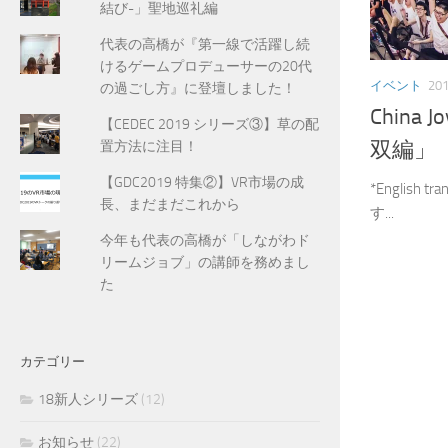
結び-」聖地巡礼編
代表の高橋が『第一線で活躍し続
けるゲームプロデューサーの20代
イベント
20
の過ごし方』に登壇しました！
Chin
【CEDEC 2019 シリーズ③】草の配
双編」
置方法に注目！
【GDC2019 特集②】VR市場の成
*English 
長、まだまだこれから
す...
今年も代表の高橋が「しながわド
リームジョブ」の講師を務めまし
た
カテゴリー
18新人シリーズ
(12)
お知らせ
(22)