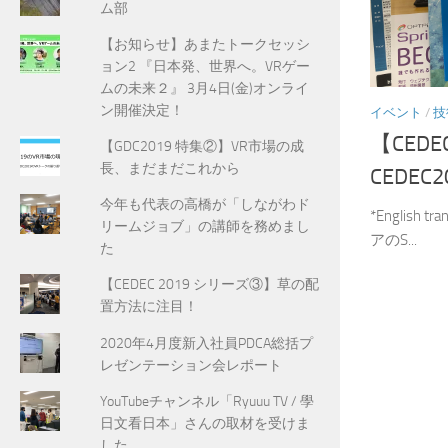
ム部
【お知らせ】あまたトークセッシ
ョン2 『日本発、世界へ。VRゲー
ムの未来２』 3月4日(金)オンライ
ン開催決定！
イベント
/
技
【CEDE
【GDC2019 特集②】VR市場の成
長、まだまだこれから
CEDE
今年も代表の高橋が「しながわド
*English 
リームジョブ」の講師を務めまし
アのS...
た
【CEDEC 2019 シリーズ③】草の配
置方法に注目！
2020年4月度新入社員PDCA総括プ
レゼンテーション会レポート
YouTubeチャンネル「Ryuuu TV / 學
日文看日本」さんの取材を受けま
した