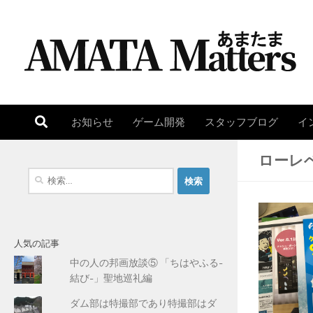
コンテンツへスキップ
お知らせ
ゲーム開発
スタッフブログ
イ
ローレ
検
索
:
人気の記事
中の人の邦画放談⑤ 「ちはやふる-
結び-」聖地巡礼編
ダム部は特撮部であり特撮部はダ