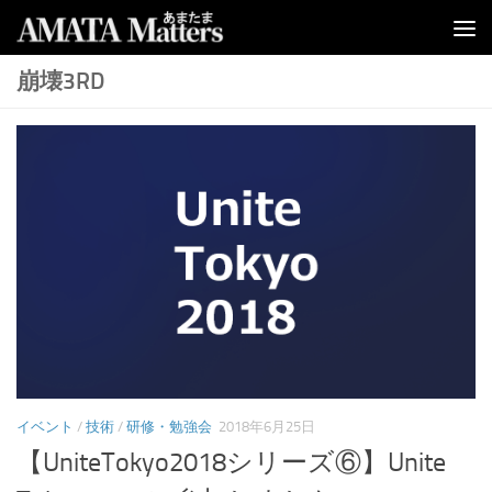
コンテンツへスキップ
崩壊3RD
イベント
/
技術
/
研修・勉強会
2018年6月25日
【UniteTokyo2018シリーズ⑥】Unite