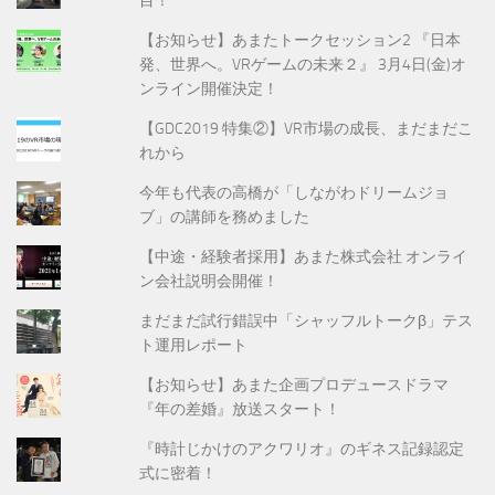
目！
【お知らせ】あまたトークセッション2 『日本
発、世界へ。VRゲームの未来２』 3月4日(金)オ
ンライン開催決定！
【GDC2019 特集②】VR市場の成長、まだまだこ
れから
今年も代表の高橋が「しながわドリームジョ
ブ」の講師を務めました
【中途・経験者採用】あまた株式会社 オンライ
ン会社説明会開催！
まだまだ試行錯誤中「シャッフルトークβ」テス
ト運用レポート
【お知らせ】あまた企画プロデュースドラマ
『年の差婚』放送スタート！
『時計じかけのアクワリオ』のギネス記録認定
式に密着！