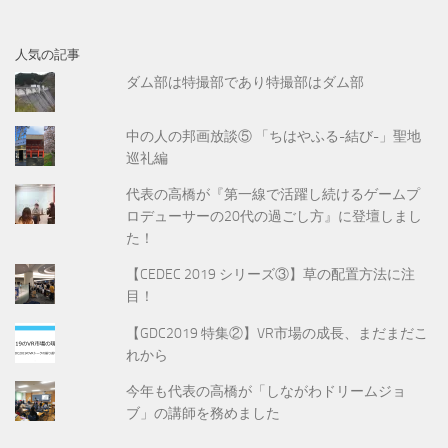
人気の記事
ダム部は特撮部であり特撮部はダム部
中の人の邦画放談⑤ 「ちはやふる-結び-」聖地
巡礼編
代表の高橋が『第一線で活躍し続けるゲームプ
ロデューサーの20代の過ごし方』に登壇しまし
た！
【CEDEC 2019 シリーズ③】草の配置方法に注
目！
【GDC2019 特集②】VR市場の成長、まだまだこ
れから
今年も代表の高橋が「しながわドリームジョ
ブ」の講師を務めました