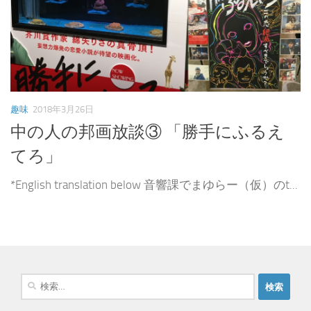
趣味
2018年3月26日
中の人の邦画放談③ 「勝手にふるえ
てろ」
*English translation below 音響課でまゆらー（仮）のt...
検
索
: