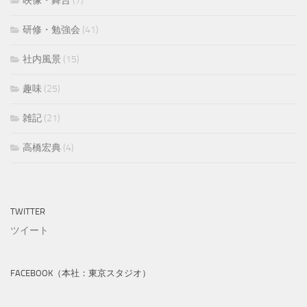
映像・舞台
(7)
研修・勉強会
(41)
社内風景
(15)
趣味
(25)
雑記
(21)
高橋宏典
(4)
TWITTER
ツイート
FACEBOOK（本社：東京スタジオ）