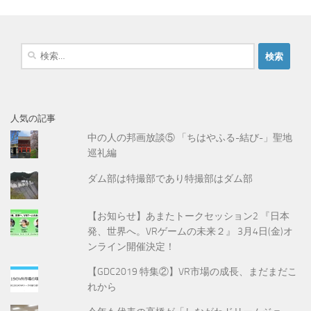
検
索
:
人気の記事
中の人の邦画放談⑤ 「ちはやふる-結び-」聖地
巡礼編
ダム部は特撮部であり特撮部はダム部
【お知らせ】あまたトークセッション2 『日本
発、世界へ。VRゲームの未来２』 3月4日(金)オ
ンライン開催決定！
【GDC2019 特集②】VR市場の成長、まだまだこ
れから