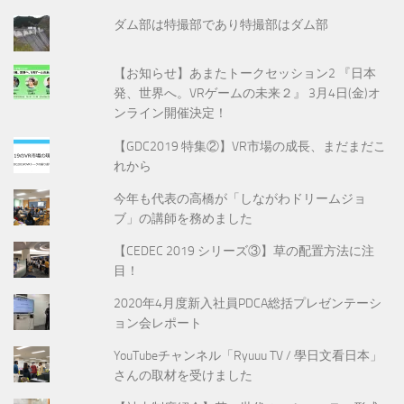
ダム部は特撮部であり特撮部はダム部
【お知らせ】あまたトークセッション2 『日本
発、世界へ。VRゲームの未来２』 3月4日(金)オ
ンライン開催決定！
【GDC2019 特集②】VR市場の成長、まだまだこ
れから
今年も代表の高橋が「しながわドリームジョ
ブ」の講師を務めました
【CEDEC 2019 シリーズ③】草の配置方法に注
目！
2020年4月度新入社員PDCA総括プレゼンテーシ
ョン会レポート
YouTubeチャンネル「Ryuuu TV / 學日文看日本」
さんの取材を受けました