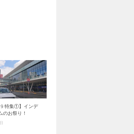
019 特集①】インデ
ムのお祭り！
6日