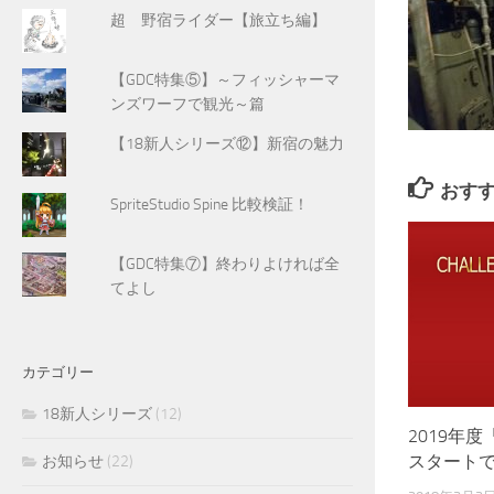
超 野宿ライダー【旅立ち編】
【GDC特集⑤】～フィッシャーマ
ンズワーフで観光～篇
【18新人シリーズ⑫】新宿の魅力
おす
SpriteStudio Spine 比較検証！
【GDC特集⑦】終わりよければ全
てよし
カテゴリー
18新人シリーズ
(12)
2019年度「
スタート
お知らせ
(22)