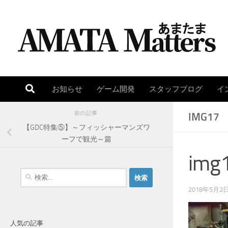
コンテンツへスキップ
お知らせ
ゲーム開発
スタッフブログ
イ
前の記事
IMG17
【GDC特集⑤】～フィッシャーマンズワ
ーフで観光～篇
img
検
索
2018年5月2
:
人気の記事