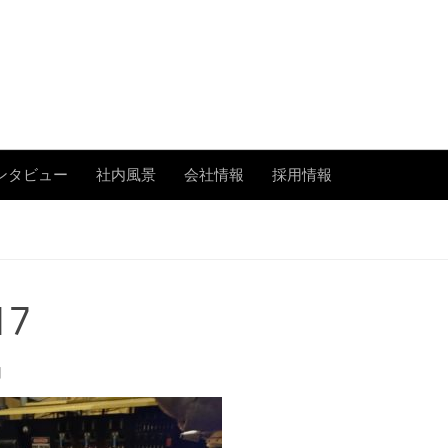
あまたの「今」を伝える
ンタビュー
社内風景
会社情報
採用情報
17
日