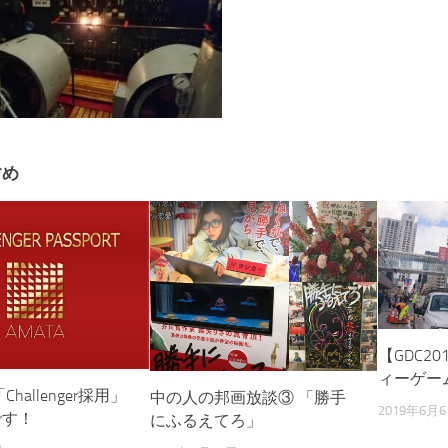
すめ
【GDC2
ィーゲー
Challenger採用」
中の人の邦画放談③ 「勝手
2019年6月
です！
にふるえてろ」