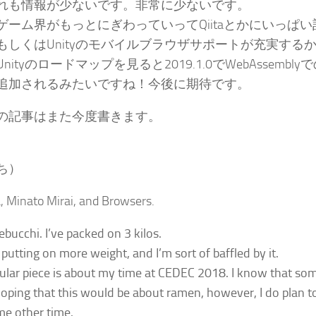
れも情報が少ないです。非常に少ないです。
ゲーム界がもっとにぎわっていってQiitaとかにいっぱ
もしくはUnityのモバイルブラウザサポートが充実するか
nityのロードマップを見ると2019.1.0でWebAssemb
追加されるみたいですね！今後に期待です。
の記事はまた今度書きます。
ち）
 Minato Mirai, and Browsers.
ebucchi
. I’ve packed on 3 kilos.
p putting on more weight, and I’m sort of baffled by it.
cular piece is about my time at CEDEC 2018. I know that so
oping that this would be about ramen, however, I do plan t
e other time.