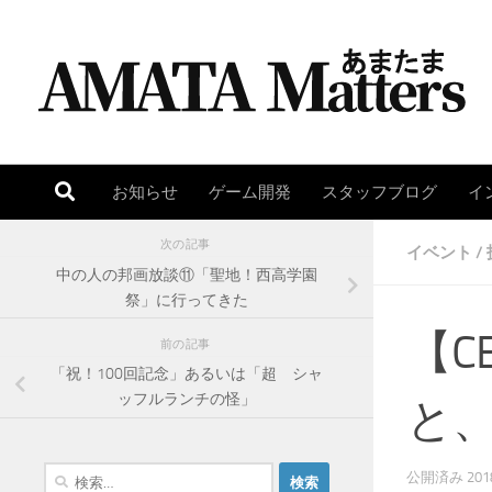
コンテンツへスキップ
お知らせ
ゲーム開発
スタッフブログ
イ
次の記事
イベント
/
中の人の邦画放談⑪「聖地！西高学園
祭」に行ってきた
【C
前の記事
「祝！100回記念」あるいは「超 シャ
ッフルランチの怪」
と
検
公開済み
20