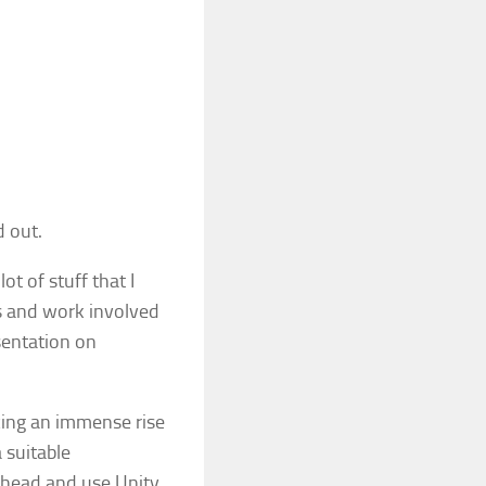
d out.
ot of stuff that I
ses and work involved
sentation on
cing an immense rise
a suitable
ahead and use Unity,