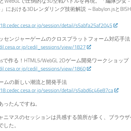
criptとWebGLで圧倒的な3D空戦バトルを再現。「編隊少女
」における3Dレンダリング技術解説 ～Babylon.jsとBISHA
018.cedec.cesa.or.jp/session/detail/s5abfa25af2045
5メッセンジャーゲームのクロスプラットフォーム対応手法
dil.cesa.or.jp/cedil_sessions/view/1827
nvasで作る！HTML5/WebGL 2Dゲーム開発ワークショップ
dil.cesa.or.jp/cedil_sessions/view/1860
5ゲームの新しい潮流と開発手法
018.cedec.cesa.or.jp/session/detail/s5abd6c46e87ca
あったんですね。
ャニマスのセッションは共感する箇所が多く、ブラウザ
でした。