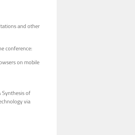
ntations and other
the conference:
owsers on mobile
A Synthesis of
echnology via