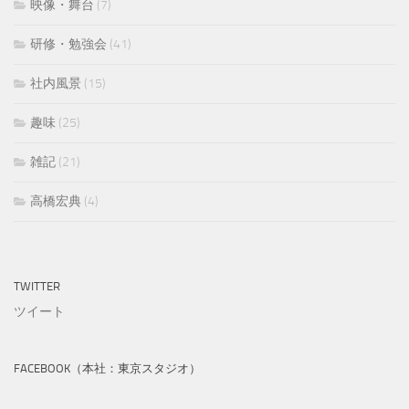
映像・舞台
(7)
研修・勉強会
(41)
社内風景
(15)
趣味
(25)
雑記
(21)
高橋宏典
(4)
TWITTER
ツイート
FACEBOOK（本社：東京スタジオ）