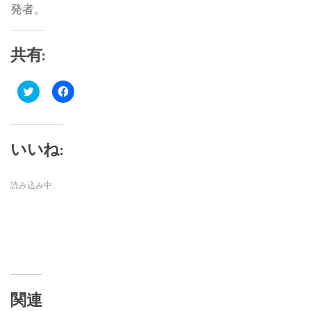
発者。​
共有:
ク
Facebook
リ
で
ッ
共
ク
有
し
す
て
る
Twitter
に
いいね:
で
は
共
ク
有
リ
(新
ッ
読み込み中…
し
ク
い
し
ウ
て
ィ
く
ン
だ
ド
さ
ウ
い
で
(新
開
し
き
い
ま
ウ
す)
ィ
ン
関連
ド