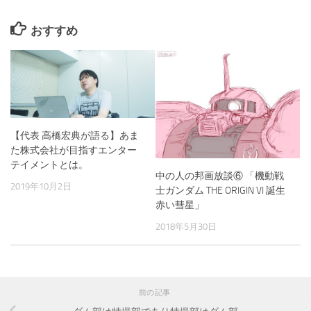
おすすめ
【代表 高橋宏典が語る】あま
た株式会社が目指すエンター
テイメントとは。
中の人の邦画放談⑥ 「機動戦
2019年10月2日
士ガンダム THE ORIGIN VI 誕生
赤い彗星」
2018年5月30日
前の記事