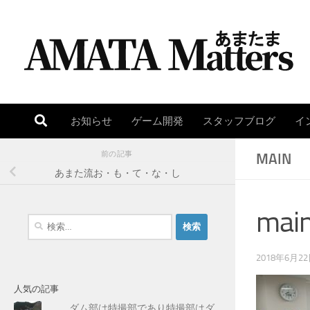
コンテンツへスキップ
お知らせ
ゲーム開発
スタッフブログ
イ
前の記事
MAIN
あまた流お・も・て・な・し
mai
検
索
:
2018年6月2
人気の記事
ダム部は特撮部であり特撮部はダ