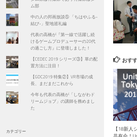
ム部
中の人の邦画放談⑤ 「ちはやふる-
結び-」聖地巡礼編
代表の高橋が『第一線で活躍し続
けるゲームプロデューサーの20代
の過ごし方』に登壇しました！
【CEDEC 2019 シリーズ③】草の配
おす
置方法に注目！
【GDC2019 特集②】VR市場の成
長、まだまだこれから
今年も代表の高橋が「しながわド
リームジョブ」の講師を務めまし
た
【18新人
カテゴリー
共有会！Unit