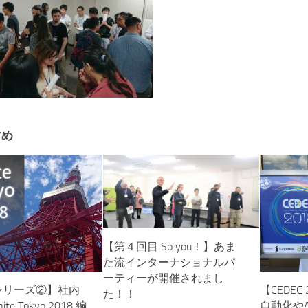
すめ
【第４回目 So you！】あま
た流インターナショナルパ
ーティーが開催されまし
【CEDEC
シリーズ②】社内
た！！
自動化や
e Tokyo 2018 編