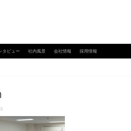
あまたの「今」を伝える
ンタビュー
社内風景
会社情報
採用情報
n
2日