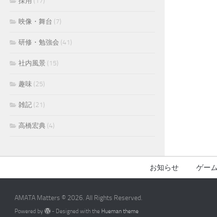
採用
(17)
映像・舞台
(7)
研修・勉強会
(41)
社内風景
(15)
趣味
(25)
雑記
(21)
高橋宏典
(4)
お知らせ
ゲー
AMATA Matters © 2026. All Rights Reserved.
Powered by
- Designed with the
Hueman theme