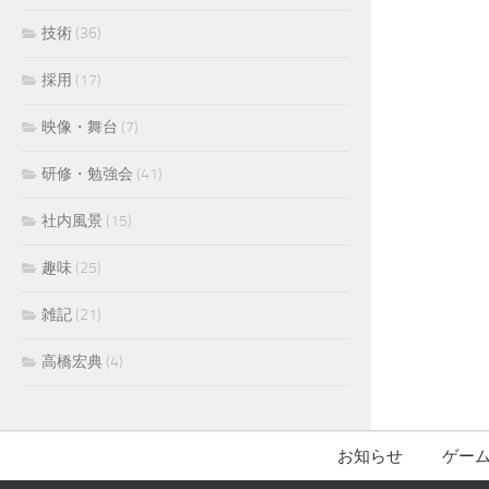
技術
(36)
採用
(17)
映像・舞台
(7)
研修・勉強会
(41)
社内風景
(15)
趣味
(25)
雑記
(21)
高橋宏典
(4)
お知らせ
ゲー