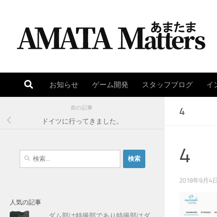
コンテンツへスキップ
お知らせ
ゲーム開発
スタッフブログ
イ
前の記事
4
ドイツに行ってきました。
4
検
索
:
2018年9月4
人気の記事
ダム部は特撮部であり特撮部はダ