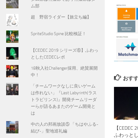
ム部
超 野宿ライダー【旅立ち編】
SpriteStudio Spine 比較検証！
【CEDEC 2019 シリーズ⑥】ふわっ
としたCEDECレポ
18秋入社Challenger採用、絶賛展開
中！
おす
「チームワークなしに良いゲーム
は作れない」『Last Labyrinth(ラス
トラビリンス)』開発チームリーダ
ーらが語るあまたのゲーム開発と
は
中の人の邦画放談⑤ 「ちはやふる-
【CEDEC
結び-」聖地巡礼編
ふわっとし