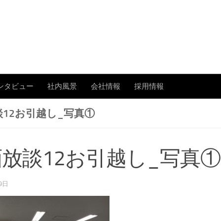
あまたの「今」を伝える
ンタビュー
社内風景
会社情報
採用情報
12お引越し_写真①
放談12お引越し_写真①
9日