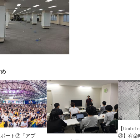
すめ
【Unite
③】有楽
Joyレポート②「アプ