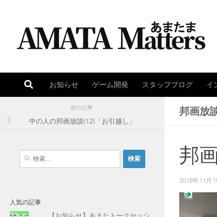
コンテンツへスキップ
お知らせ
ゲーム開発
スタッフブログ
イ
前の記事
邦画放談
中の人の邦画放談(12)「お引越し」
邦画
検
索
:
2018年11月1
人気の記事
【お知らせ】あまたトークセッシ