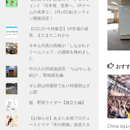
ョン2 『日本発、世界へ。VRゲー
ムの未来２』 3月4日(金)オンライ
ン開催決定！
【GDC2019 特集②】VR市場の成
長、まだまだこれから
今年も代表の高橋が「しながわド
リームジョブ」の講師を務めまし
た
おす
中の人の邦画放談⑤ 「ちはやふる-
結び-」聖地巡礼編
ダム部は特撮部であり特撮部はダ
ム部
超 野宿ライダー【旅立ち編】
【お知らせ】あまた企画プロデュ
ースドラマ『年の差婚』放送スタ
China 