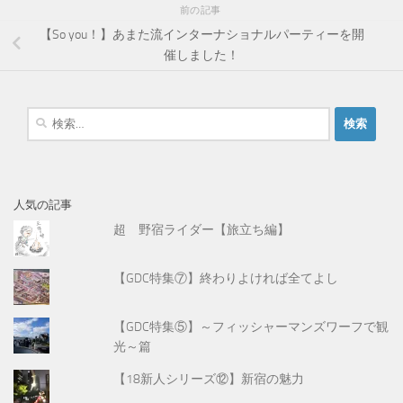
前の記事
【So you！】あまた流インターナショナルパーティーを開
催しました！
検
索
:
人気の記事
超 野宿ライダー【旅立ち編】
【GDC特集⑦】終わりよければ全てよし
【GDC特集⑤】～フィッシャーマンズワーフで観
光～篇
【18新人シリーズ⑫】新宿の魅力