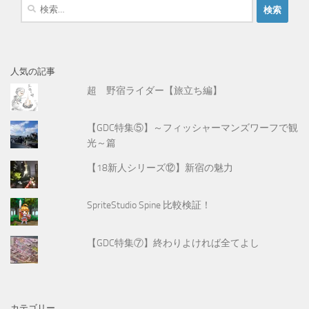
検
索
:
人気の記事
超 野宿ライダー【旅立ち編】
【GDC特集⑤】～フィッシャーマンズワーフで観
光～篇
【18新人シリーズ⑫】新宿の魅力
SpriteStudio Spine 比較検証！
【GDC特集⑦】終わりよければ全てよし
カテゴリー