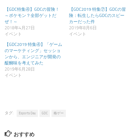
ま
ウ
す)
ィ
【GDC特集④】GDCの冒険！
【GDC2019 特集⑦】GDCの冒
ン
ド
～ポケモン？全部ゲットだ
険：転生したらGDCのスピー
ウ
ぜ！～
カーだった件
で
開
2018年4月27日
2019年8月6日
き
イベント
イベント
ま
す)
【GDC2019 特集④】「ゲーム
のマーケティング」セッショ
ンから、エンジニアが開発の
醍醐味を考えてみた
2019年6月28日
イベント
タグ:
Esports Day
GDC
格ゲー
おすすめ