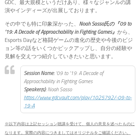
GDC、最大規模というだけあり、様々なジャンルの講
演やインディーズが出展しております。
その中でも特に印象深かった、
Noah Sasso氏の『09 to
’19: A Decade of Approachability in Fighting Games』
から、
Esports Dayなど格闘ゲームの進化の歴史や今後のビジ
ョン等の話をいくつかピックアップし、自分の経験や
見解を交えつつ紹介していきたいと思います。
Session Name:
’09 to ’19: A Decade of
Approachability in Fighting Games
Speaker(s):
Noah Sasso
https://www.gdcvault.com/play/1025792/-09-to-
19-A
※以下内容は上記セッション聴講を受けて、個人の意見を述べたものに
なります。実際の内容につきましてはオリジナルをご確認ください。