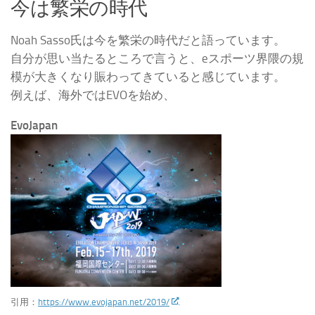
今は繁栄の時代
Noah Sasso氏は今を繁栄の時代だと語っています。
自分が思い当たるところで言うと、eスポーツ界隈の規
模が大きくなり賑わってきていると感じています。
例えば、海外ではEVOを始め、
EvoJapan
引用：
https://www.evojapan.net/2019/