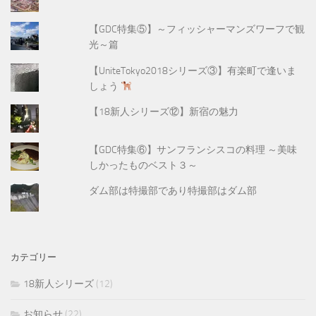
【GDC特集⑤】～フィッシャーマンズワーフで観
光～篇
【UniteTokyo2018シリーズ③】有楽町で逢いま
しょう
【18新人シリーズ⑫】新宿の魅力
【GDC特集⑥】サンフランシスコの料理 ～美味
しかったものベスト３～
ダム部は特撮部であり特撮部はダム部
カテゴリー
18新人シリーズ
(12)
お知らせ
(22)