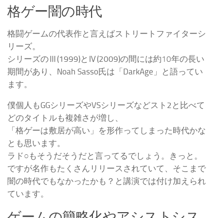
格ゲー闇の時代
格闘ゲームの代表作と言えばストリートファイターシ
リーズ。
シリーズのⅢ(1999)とⅣ(2009)の間には
約10年
の長い
期間があり、Noah Sasso氏は「DarkAge」と語ってい
ます。
僕個人もGGシリーズやVSシリーズなどスト2と比べて
どのタイトルも複雑さが増し、
「格ゲーは敷居が高い」を形作ってしまった時代かな
とも思います。
ラド○もそうだそうだと言ってるでしょう。きっと。
ですが名作もたくさんリリースされていて、そこまで
闇の時代でもなかったかも？と講演では付け加えられ
ています。
ゲームの簡略化やアシストシス