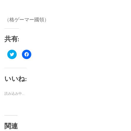
（格ゲーマー國領）
共有:
ク
Facebook
リ
で
ッ
共
ク
有
し
す
て
る
Twitter
に
いいね:
で
は
共
ク
有
リ
(新
ッ
読み込み中…
し
ク
い
し
ウ
て
ィ
く
ン
だ
ド
さ
ウ
い
で
(新
関連
開
し
き
い