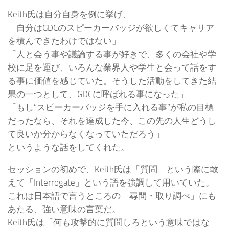
Keith氏は自分自身を例に挙げ、
「自分はGDCのスピーカーバッジが欲しくてキャリア
を積んできたわけではない」
「人と会う事や議論する事が好きで、多くの会社や学
校に足を運び、いろんな業界人や学生と会って話をす
る事に価値を感じていた。そうした活動をしてきた結
果の一つとして、GDCに呼ばれる事になった」
「もし”スピーカーバッジを手に入れる事”が私の目標
だったなら、それを達成した今、この先の人生どうし
て良いか分からなくなっていただろう」
というような話をしてくれた。
セッションの初めで、Keith氏は「質問」という際に敢
えて「Interrogate」という語を強調して用いていた。
これは日本語で言うところの「尋問・取り調べ」にも
あたる、強い意味の言葉だ。
Keith氏は「何も攻撃的に質問しろという意味ではな