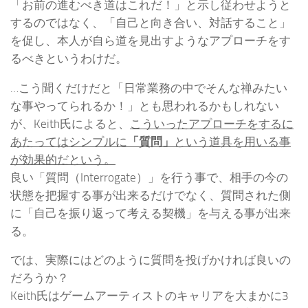
「お前の進むべき道はこれだ！」と示し従わせようと
するのではなく、「自己と向き合い、対話すること」
を促し、本人が自ら道を見出すようなアプローチをす
るべきというわけだ。
…こう聞くだけだと「日常業務の中でそんな禅みたい
な事やってられるか！」とも思われるかもしれない
が、Keith氏によると、
こういったアプローチをするに
あたってはシンプルに
「質問」
という道具を用いる事
が効果的だという。
良い「質問（Interrogate）」を行う事で、相手の今の
状態を把握する事が出来るだけでなく、質問された側
に「自己を振り返って考える契機」を与える事が出来
る。
では、実際にはどのように質問を投げかければ良いの
だろうか？
Keith氏はゲームアーティストのキャリアを大まかに3