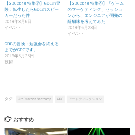
す)
ィ
【GDC2019 特集⑦】GDCの冒
【GDC2019 特集④】「ゲーム
ン
ド
険：転生したらGDCのスピー
のマーケティング」セッショ
ウ
カーだった件
ンから、エンジニアが開発の
で
開
2019年8月6日
醍醐味を考えてみた
き
イベント
2019年6月28日
ま
す)
イベント
GDCの冒険：勉強会を終える
までがGDCです。
2018年5月25日
技術
タグ:
Art Direction Bootcamp
GDC
アートディレクション
おすすめ