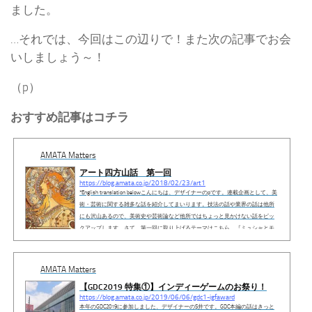
ました。
…それでは、今回はこの辺りで！また次の記事でお会
いしましょう～！
（p）
おすすめ記事はコチラ
AMATA Matters
アート四方山話 第一回
https://blog.amata.co.jp/2018/02/23/art1
*English translation belowこんにちは、デザイナーのpです。連載企画として、美
術・芸術に関する雑多な話を紹介してまいります。技法の話や業界の話は他所
にも沢山あるので、美術史や芸術論など他所ではちょっと見かけない話をピッ
クアップします。さて、第一回に取り上げるテーマはこちら。『ミュシャとモ
リス』はい。ミュシャと言えばもう「皆様ご存知！！」って感じですね。ゲー
ムやアニメの界隈においても、とりわけリスペクトされている画家として有名
です。今回は、彼が活躍した1900年前後の西ヨーロッパ美術の動きを中心に書
AMATA Matters
き...
【GDC2019 特集①】インディーゲームのお祭り！
https://blog.amata.co.jp/2019/06/06/gdc1-igfaward
本年のGDC2019に参加しました、デザイナーのS井です。GDC本編の話はきっと