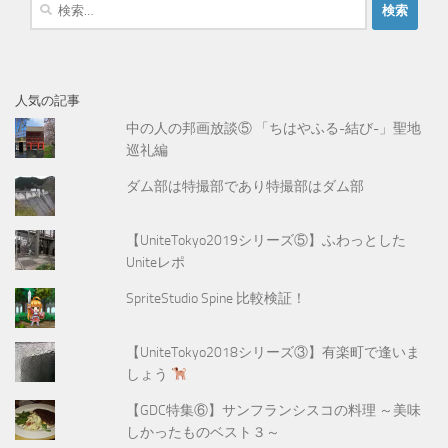
検
索
:
人気の記事
中の人の邦画放談⑤ 「ちはやふる-結び-」聖地
巡礼編
ダム部は特撮部であり特撮部はダム部
【UniteTokyo2019シリーズ⑤】ふわっとした
Uniteレポ
SpriteStudio Spine 比較検証！
【UniteTokyo2018シリーズ③】有楽町で逢いま
しょう
【GDC特集⑥】サンフランシスコの料理 ～美味
しかったものベスト３～