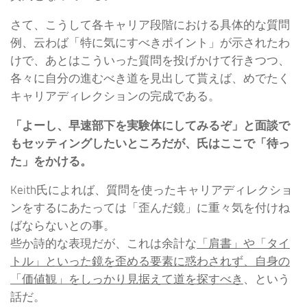
さて、こうして各キャリア段階における具体的な質問
例、云わば「特に気にすべきポイント」が示されたわ
けで、あとはこういった質問を投げかけて行きつつ、
各々に自分の進むべき道を見出して貰えば、めでたく
キャリアディレクションの完成である。
「よーし、早速部下を実験体にしてみるぞ」と面談で
もセッティングしたいところだが、氏はここで「待っ
た」をかける。
Keith氏によれば、質問を使ったキャリアディレクショ
ンをするにあたっては「歪んだ鏡」に重々気を付けね
ばならないとの事。
些か詩的な表現だが、これは余計な
「肩書」や「タイ
トル」といった鏡を歪める要素に惑わされず、自身の
「価値観」をしっかり見据えて道を探すべき
、という
話だ。