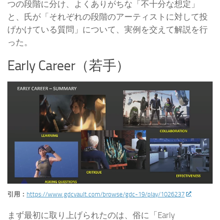
つの段階に分け、よくありがちな「不十分な想定」
と、氏が「それぞれの段階のアーティストに対して投
げかけている質問」について、実例を交えて解説を行
った。
Early Career（若手）
引用：
https://www.gdcvault.com/browse/gdc-19/play/1026237
まず最初に取り上げられたのは、俗に「Early