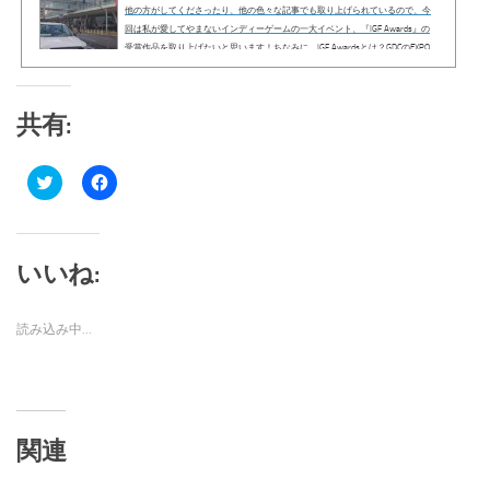
他の方がしてくださったり、他の色々な記事でも取り上げられているので、今
回は私が愛してやまないインディーゲームの一大イベント、『IGF Awards』の
受賞作品を取り上げたいと思います！ちなみに、IGF Awardsとは？GDCのEXPO
会場で出展・表彰されるインディーゲーム賞です。会期中の花形イベントのひ
とつで、毎年、革新的な試みを取り入れたゲームがノミネート・展示され、そ
の中から受賞作品が選ばれ表彰されます。今回は各賞を受賞した中から、私の
共有:
好きなゲ...
ク
Facebook
リ
で
ッ
共
ク
有
し
す
て
る
Twitter
に
いいね:
で
は
共
ク
有
リ
(新
ッ
読み込み中…
し
ク
い
し
ウ
て
ィ
く
ン
だ
ド
さ
ウ
い
で
(新
関連
開
し
き
い
ま
ウ