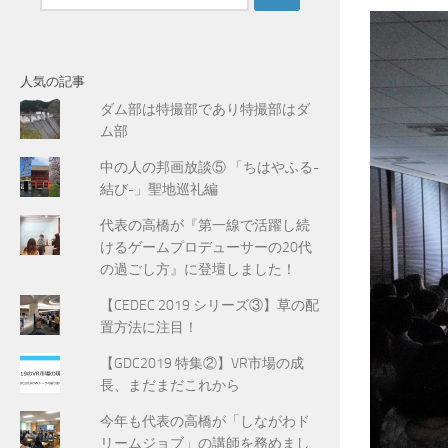
索
:
人気の記事
ダム部は特撮部であり特撮部はダ
ム部
中の人の邦画放談⑤ 「ちはやふる-
結び-」聖地巡礼編
代表の高橋が『第一線で活躍し続
けるゲームプロデューサーの20代
の過ごし方』に登壇しました！
【CEDEC 2019 シリーズ③】草の配
置方法に注目！
【GDC2019 特集②】VR市場の成
長、まだまだこれから
今年も代表の高橋が「しながわド
リームジョブ」の講師を務めまし