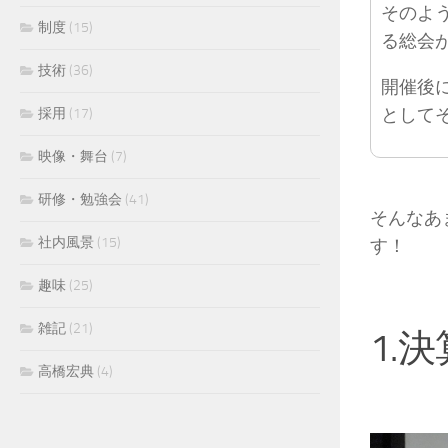
そのよ
制度
(15)
る総会が「
技術
(36)
開催後
として
採用
(17)
映像・舞台
(7)
研修・勉強会
(41)
そんなあま
社内風景
(15)
す！
趣味
(25)
雑記
(21)
1.
高橋宏典
(4)