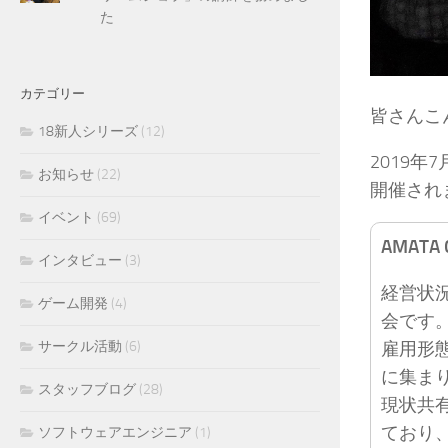
た
カテゴリー
皆さんこ
18新人シリーズ
(12)
2019年
お知らせ
(22)
開催され
イベント
(69)
AMATA
インタビュー
(3)
経営状
ゲーム開発
(4)
会です
サークル活動
(6)
雇用形
に集ま
スタッフブログ
(28)
現状共
ており
ソフトウェアエンジニア
(1)