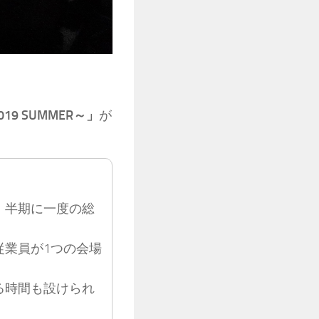
2019 SUMMER～」
が
、半期に一度の総
従業員が1つの会場
る時間も設けられ