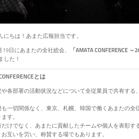
んにちは！あまた広報担当です。
7月19日にあまたの全社総会、
「AMATA CONFERENCE ～
ました！
 CONFERENCEとは
況や各部署の活動状況などについて全従業員で共有する
。
態も一切関係なく、東京、札幌、韓国で働くあまたの全
ります。
有だけでなく、あまたに貢献したチームや個人を表彰す
、お互いを労い、称賛する場でもあります。