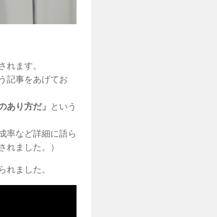
されます。
う記事をあげてお
のあり方だ」
という
成率など詳細に語ら
されました。）
られました。