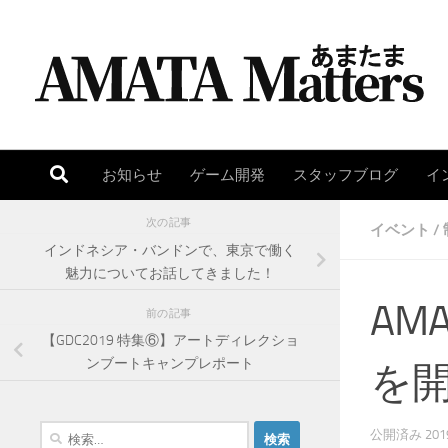
コンテンツへスキップ
お知らせ
ゲーム開発
スタッフブログ
イ
次の記事
イベント
/
インドネシア・バンドンで、東京で働く
魅力についてお話してきました！
AMA
前の記事
【GDC2019 特集⑥】アートディレクショ
ンブートキャンプレポート
を
検
公開済み
20