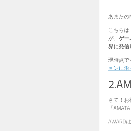
あまたのM
こちらは
が、
ゲー
界に発信
現時点で
ョンに沿
2.A
さて！お
「AMAT
AWAR