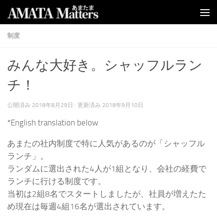
コンテンツへスキップ
制度
みんな大好き。シャッフルラン
チ！
公開済み
2018年8月29日
· 更新済み
2018年9月10日
*English translation below
あまたの社内制度で特に人気があるのが「シャッフル
ランチ」。
ランダムに選出された4人が1組となり、会社の経費で
ランチに行ける制度です。
当初は2組8名でスタートしましたが、社員が増えたた
め現在は毎週4組16名が選出されています。