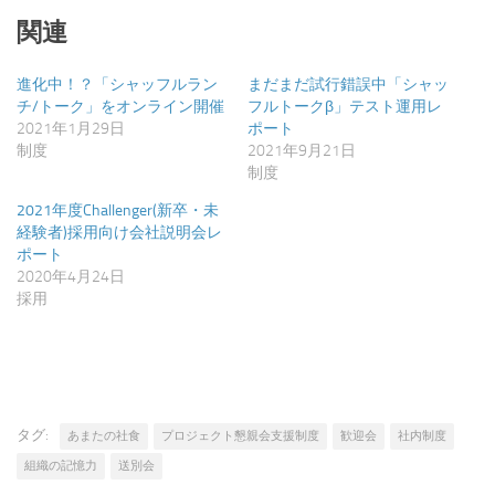
す)
ィ
ン
関連
ド
ウ
で
開
進化中！？「シャッフルラン
まだまだ試行錯誤中「シャッ
き
チ/トーク」をオンライン開催
フルトークβ」テスト運用レ
ま
す)
2021年1月29日
ポート
制度
2021年9月21日
制度
2021年度Challenger(新卒・未
経験者)採用向け会社説明会レ
ポート
2020年4月24日
採用
タグ:
あまたの社食
プロジェクト懇親会支援制度
歓迎会
社内制度
組織の記憶力
送別会