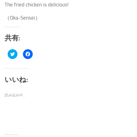
The fried chicken is delicious!
（Oka-Sensei）
共有:
ク
Facebook
リ
で
ッ
共
ク
有
し
す
て
る
Twitter
に
いいね:
で
は
共
ク
有
リ
(新
ッ
読み込み中…
し
ク
い
し
ウ
て
ィ
く
ン
だ
ド
さ
ウ
い
で
(新
開
し
き
い
ま
ウ