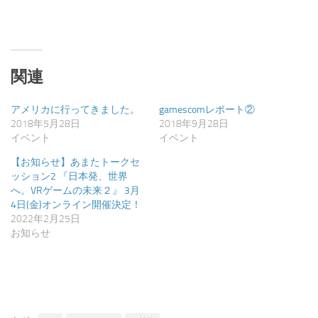
ド
さ
ウ
い
で
(新
開
し
き
い
ま
ウ
す)
ィ
ン
関連
ド
ウ
で
開
アメリカに行ってきました。
gamescomレポート②
き
2018年5月28日
2018年9月28日
ま
す)
イベント
イベント
【お知らせ】あまたトークセ
ッション2 『日本発、世界
へ。VRゲームの未来２』 3月
4日(金)オンライン開催決定！
2022年2月25日
お知らせ