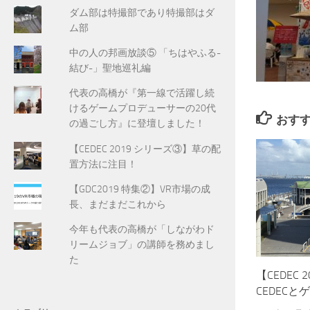
ダム部は特撮部であり特撮部はダ
ム部
中の人の邦画放談⑤ 「ちはやふる-
結び-」聖地巡礼編
代表の高橋が『第一線で活躍し続
けるゲームプロデューサーの20代
おす
の過ごし方』に登壇しました！
【CEDEC 2019 シリーズ③】草の配
置方法に注目！
【GDC2019 特集②】VR市場の成
長、まだまだこれから
今年も代表の高橋が「しながわド
リームジョブ」の講師を務めまし
た
【CEDEC
CEDEC