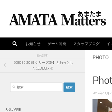
コンテンツへスキップ
お知らせ
ゲーム開発
スタッフブログ
イ
前の記事
PHOTO_
【CEDEC 2019 シリーズ⑥】ふわっとし
たCEDECレポ
Pho
検
索
2019年11月2
:
人気の記事