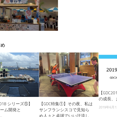
すめ
【GDC2
の成長、
【GDC特集①】その夜、私は
 2018 シリーズ⑤】
2019年6月1
サンフランシスコで見知ら
とゲーム開発と
ぬ人々と卓球でいい汗流し