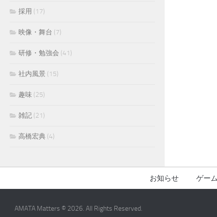
採用
(17)
映像・舞台
(7)
研修・勉強会
(41)
社内風景
(15)
趣味
(25)
雑記
(21)
高橋宏典
(4)
お知らせ
ゲー
AMATA Matters © 2026. All Rights Reserved.