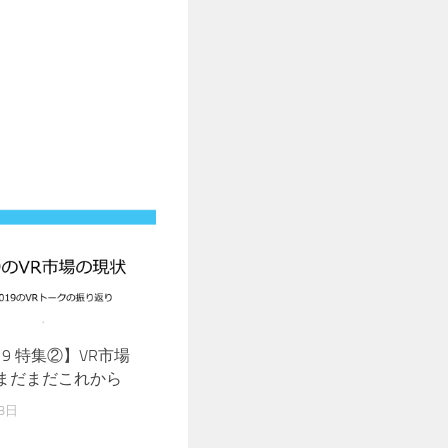
019 特集②】VR市場
まだまだこれから
3日