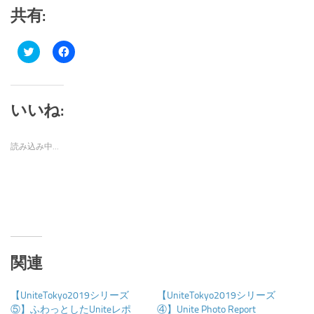
共有:
ク
Facebook
リ
で
ッ
共
ク
有
し
す
て
る
Twitter
に
いいね:
で
は
共
ク
有
リ
(新
ッ
読み込み中…
し
ク
い
し
ウ
て
ィ
く
ン
だ
ド
さ
ウ
い
で
(新
開
し
き
い
ま
ウ
す)
ィ
ン
関連
ド
ウ
で
開
【UniteTokyo2019シリーズ
【UniteTokyo2019シリーズ
き
⑤】ふわっとしたUniteレポ
④】Unite Photo Report