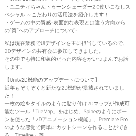
・ユニティちゃんトゥーンシェーダー2.0使いこなしス
ペシャル ～こだわりの活用法を紹介します！
・ゲームの中の質感‐表面的な表現とは違う方向から
の“質”へのアプローチについて‐
私は現在業務でUIデザインを主に担当しているので、
2Dデザインの共有会に参加してきました。
その中でも特に印象的だった内容をかいつまんでお話
します。
【Unity2D機能のアップデートについて】
近年もぞくぞくと新たな2D機能が搭載されていまし
た！
一枚の絵をタイルのように貼り付け2Dマップが作成可
能なツール「TileMap」をはじめ、Spineのようにボー
ンを使った「2Dアニメーション機能」、Premiere Pro
のような感覚で簡単にカットシーンを作ることができ
る「Timeline」等…