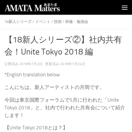
コンテンツへスキップ
18新人シリーズ
/
イベント
/
技術
/
研修・勉強会
【18新人シリーズ②】社内共有
会！Unite Tokyo 2018 編
公開済み
2018年7月2日
· 更新済み
2018年7月24日
*English translation below
こんにちは。新人アーティストの月岡です。
今回は東京国際フォーラムで5月に行われた「Unite
Tokyo 2018」と、社内で行われた共有会について紹介
します！
【Unite Tokyo 2018とは？】