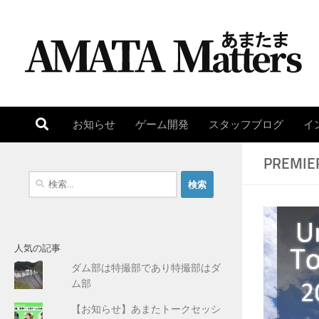
コンテンツへスキップ
お知らせ
ゲーム開発
スタッフブログ
イ
PREMIE
検
索
:
人気の記事
ダム部は特撮部であり特撮部はダ
ム部
【お知らせ】あまたトークセッシ