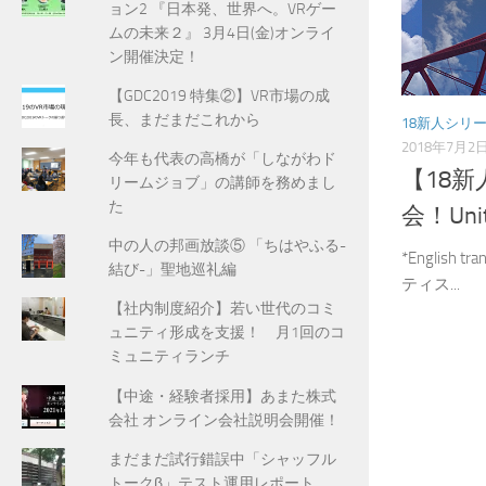
ョン2 『日本発、世界へ。VRゲー
ムの未来２』 3月4日(金)オンライ
ン開催決定！
【GDC2019 特集②】VR市場の成
長、まだまだこれから
18新人シリ
2018年7月2
今年も代表の高橋が「しながわド
【18
リームジョブ」の講師を務めまし
た
会！Unit
中の人の邦画放談⑤ 「ちはやふる-
*English 
結び-」聖地巡礼編
ティス...
【社内制度紹介】若い世代のコミ
ュニティ形成を支援！ 月1回のコ
ミュニティランチ
【中途・経験者採用】あまた株式
会社 オンライン会社説明会開催！
まだまだ試行錯誤中「シャッフル
トークβ」テスト運用レポート