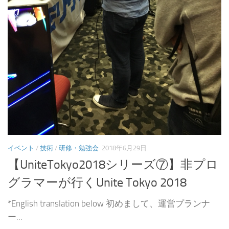
イベント
/
技術
/
研修・勉強会
2018年6月29日
【UniteTokyo2018シリーズ⑦】非プロ
グラマーが行くUnite Tokyo 2018
*English translation below 初めまして、運営プランナ
ー...