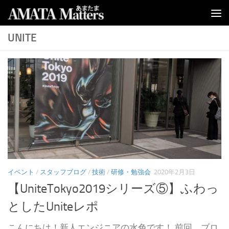
コンテンツへスキップ
UNITE
イベント
/
スタッフブログ
/
技術
/
研修・勉強会
2020年2月3日
【UniteTokyo2019シリーズ⑤】ふわっ
としたUniteレポ
こんにちは！新人エンジニアの水色です！ 前回、ブロ