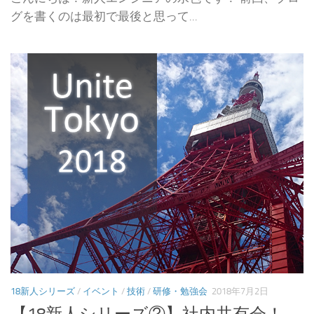
グを書くのは最初で最後と思って...
18新人シリーズ
/
イベント
/
技術
/
研修・勉強会
2018年7月2日
【18新人シリーズ②】社内共有会！