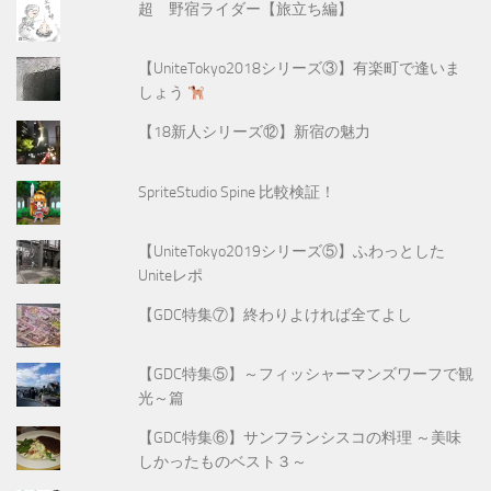
超 野宿ライダー【旅立ち編】
【UniteTokyo2018シリーズ③】有楽町で逢いま
しょう
【18新人シリーズ⑫】新宿の魅力
SpriteStudio Spine 比較検証！
【UniteTokyo2019シリーズ⑤】ふわっとした
Uniteレポ
【GDC特集⑦】終わりよければ全てよし
【GDC特集⑤】～フィッシャーマンズワーフで観
光～篇
【GDC特集⑥】サンフランシスコの料理 ～美味
しかったものベスト３～