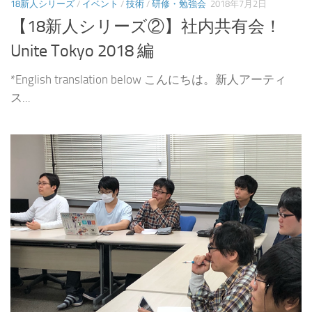
18新人シリーズ
/
イベント
/
技術
/
研修・勉強会
2018年7月2日
【18新人シリーズ②】社内共有会！
Unite Tokyo 2018 編
*English translation below こんにちは。新人アーティ
ス...