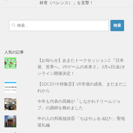
林青（ベレンス）」を直撃！
検
索
:
人気の記事
【お知らせ】あまたトークセッション2 『日本
発、世界へ。VRゲームの未来２』 3月4日(金)オ
ンライン開催決定！
【GDC2019 特集②】VR市場の成長、まだまだこ
れから
今年も代表の高橋が「しながわドリームジョ
ブ」の講師を務めました
中の人の邦画放談⑤ 「ちはやふる-結び-」聖地
巡礼編