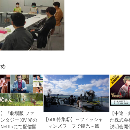
すめ
】『劇場版 ファ
【中途・
【GDC特集⑤】～フィッシャ
タジー XIV 光の
た株式会
ーマンズワーフで観光～篇
etflixにて配信開
説明会開