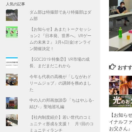
人気の記事
ダム部は特撮部であり特撮部はダ
ム部
【お知らせ】あまたトークセッシ
ョン2 『日本発、世界へ。VRゲー
ムの未来２』 3月4日(金)オンライ
ン開催決定！
【GDC2019 特集②】VR市場の成
長、まだまだこれから
おす
今年も代表の高橋が「しながわド
リームジョブ」の講師を務めまし
た
中の人の邦画放談⑤ 「ちはやふる-
結び-」聖地巡礼編
【お知らせ
【社内制度紹介】若い世代のコミ
イナルファン
ュニティ形成を支援！ 月1回のコ
お父さん』N
ミュニティランチ