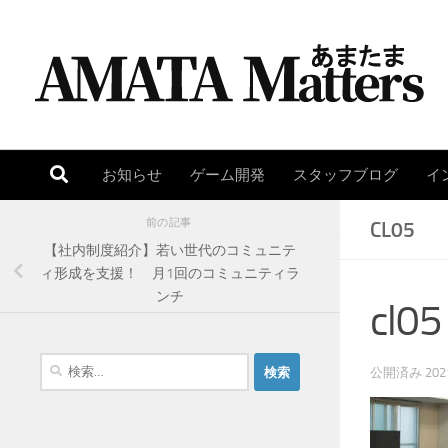
コンテンツへスキップ
お知らせ
ゲーム開発
スタッフブログ
イ
前の記事
CL05
【社内制度紹介】若い世代のコミュニテ
ィ形成を支援！ 月1回のコミュニティラ
ンチ
cl05
検
公開済み
20
索
: