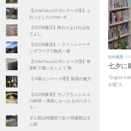
【UniteTokyo2019シリーズ⑤】ふ
わっとしたUniteレポ
【GDC特集⑦】終わりよければ全
てよし
【GDC特集⑤】～フィッシャーマ
ンズワーフで観光～篇
社内風景
20
【UniteTokyo2018シリーズ③】有
七夕に
楽町で逢いましょう
*English 
【18新人シリーズ⑫】新宿の魅力
が近づ...
【GDC特集⑥】サンフランシスコ
の料理 ～美味しかったものベスト
３～
ダム部は特撮部であり特撮部はダ
ム部