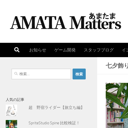
コンテンツへスキップ
お知らせ
ゲーム開発
スタッフブログ
イ
七夕飾
検
索
:
人気の記事
超 野宿ライダー【旅立ち編】
SpriteStudio Spine 比較検証！