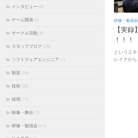
インタビュー
(3)
ゲーム開発
(4)
研修・勉強会
【実録
サークル活動
(6)
！！！
スタッフブログ
(28)
というエキ
レイクから
ソフトウェアエンジニア
(1)
制度
(15)
技術
(36)
採用
(17)
映像・舞台
(7)
研修・勉強会
(41)