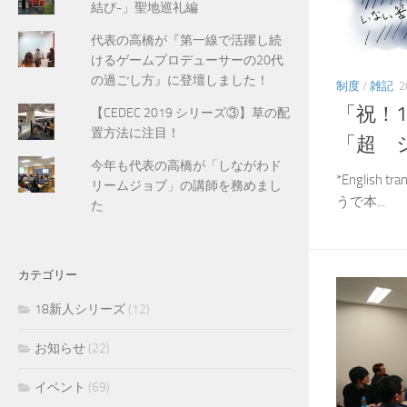
結び-」聖地巡礼編
代表の高橋が『第一線で活躍し続
けるゲームプロデューサーの20代
の過ごし方』に登壇しました！
制度
/
雑記
2
「祝！
【CEDEC 2019 シリーズ③】草の配
置方法に注目！
「超 
今年も代表の高橋が「しながわド
*English 
リームジョブ」の講師を務めまし
うで本...
た
カテゴリー
18新人シリーズ
(12)
お知らせ
(22)
イベント
(69)