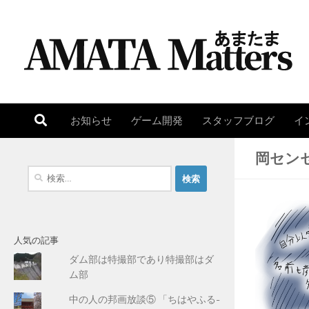
コンテンツへスキップ
お知らせ
ゲーム開発
スタッフブログ
イ
岡セン
検
索
:
人気の記事
ダム部は特撮部であり特撮部はダ
ム部
中の人の邦画放談⑤ 「ちはやふる-