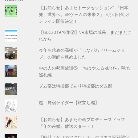
【お知らせ】あまたトークセッション2 『日本
発、世界へ。VRゲームの未来２』 3月4日(金)オ
ンライン開催決定！
【GDC2019 特集②】VR市場の成長、まだまだこ
れから
今年も代表の高橋が「しながわドリームジョ
ブ」の講師を務めました
中の人の邦画放談⑤ 「ちはやふる-結び-」聖地
巡礼編
ダム部は特撮部であり特撮部はダム部
超 野宿ライダー【旅立ち編】
【お知らせ】あまた企画プロデュースドラマ
『年の差婚』放送スタート！
『時計じかけのアクワリオ』のギネス記録認定