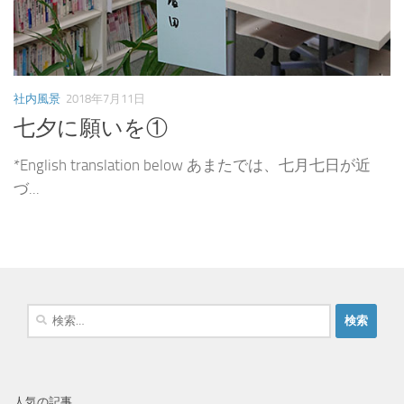
社内風景
2018年7月11日
七夕に願いを①
*English translation below あまたでは、七月七日が近
づ...
検
索
:
人気の記事