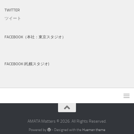
TWITTER
ツイート
FACEBOOK（本社：東京スタジオ）
FACEBOOK (札幌スタジオ)
AMATA Matters © 2026. All Rights Reserved.
Powered by
- Designed with the
Hueman theme