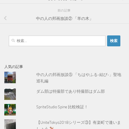
前の記事
中の人の邦画放談② 「羊の木」
検
索
:
人気の記事
中の人の邦画放談⑤ 「ちはやふる-結び-」聖地
巡礼編
ダム部は特撮部であり特撮部はダム部
SpriteStudio Spine 比較検証！
【UniteTokyo2018シリーズ③】有楽町で逢いま
しょう