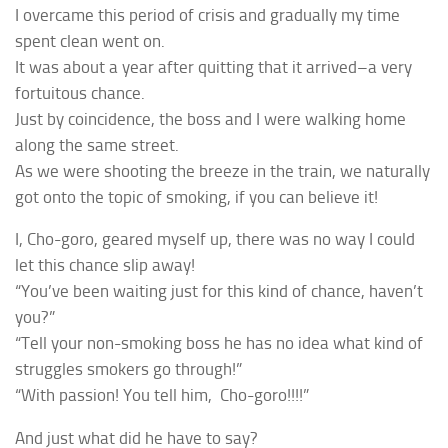
I overcame this period of crisis and gradually my time
spent clean went on.
It was about a year after quitting that it arrived–a very
fortuitous chance.
Just by coincidence, the boss and I were walking home
along the same street.
As we were shooting the breeze in the train, we naturally
got onto the topic of smoking, if you can believe it!
I,
Cho-goro
, geared myself up, there was no way I could
let this chance slip away!
“You’ve been waiting just for this kind of chance, haven’t
you?”
“Tell your non-smoking boss he has no idea what kind of
struggles smokers go through!”
“With passion! You tell him,
Cho-goro
!!!!”
And just what did he have to say?