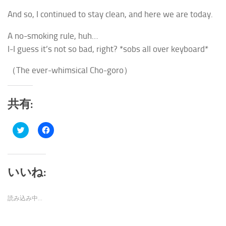
And so, I continued to stay clean, and here we are today.
A no-smoking rule, huh…
I-I guess it’s not so bad, right? *sobs all over keyboard*
（The ever-whimsical
Cho-goro
）
共有:
ク
Facebook
リ
で
ッ
共
ク
有
し
す
て
る
Twitter
に
いいね:
で
は
共
ク
有
リ
(新
ッ
読み込み中…
し
ク
い
し
ウ
て
ィ
く