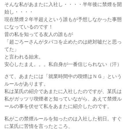
そんな私があまたに入社し・・・・半年後に禁煙を開
始し・・・・
現在禁煙２年半超えという誰もが予想しなかった事態
になっているのです！
昔の私を知ってる友人の誰もが
「超ごろーさんがタバコを止めたのは絶対嘘だと思っ
てた」
と言われる始末。
安心したまえ。。。私自身が一番信じられない（汗）
さて、あまたには「就業時間中の喫煙はＮＧ」という
ルールがあります。
私は某氏の紹介であまたに入社したのですが、某氏は
私がガッツリ喫煙者と知っていながら、あえて禁煙ル
ールの事を伏せて私をあまたに紹介したのです。
私がこの禁煙ルールを知ったのは入社した初日。すぐ
に某氏に苦情を言ったところ、