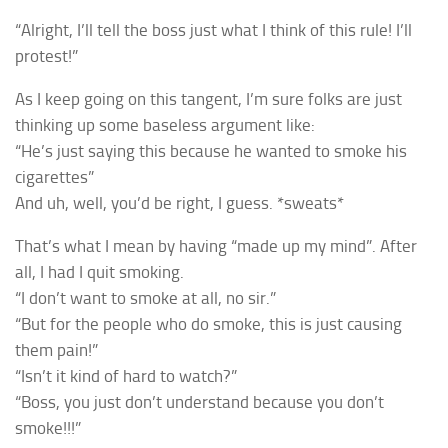
“Alright, I’ll tell the boss just what I think of this rule! I’ll
protest!”
As I keep going on this tangent, I’m sure folks are just
thinking up some baseless argument like:
“He’s just saying this because he wanted to smoke his
cigarettes”
And uh, well, you’d be right, I guess. *sweats*
That’s what I mean by having “made up my mind”. After
all, I had I quit smoking.
“I don’t want to smoke at all, no sir.”
“But for the people who do smoke, this is just causing
them pain!”
“Isn’t it kind of hard to watch?”
“Boss, you just don’t understand because
you
don’t
smoke!!!”