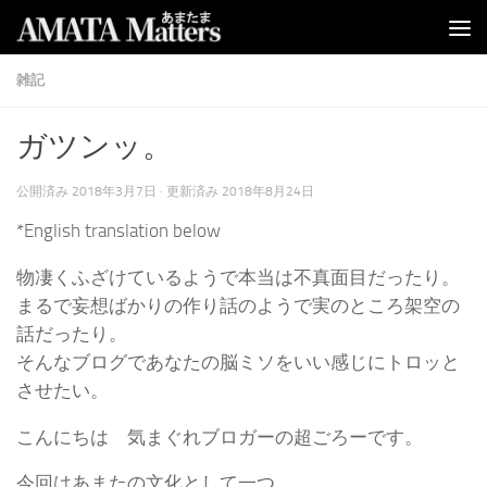
コンテンツへスキップ
雑記
ガツンッ。
公開済み
2018年3月7日
· 更新済み
2018年8月24日
*English translation below
物凄くふざけているようで本当は不真面目だったり。
まるで妄想ばかりの作り話のようで実のところ架空の
話だったり。
そんなブログであなたの脳ミソをいい感じにトロッと
させたい。
こんにちは 気まぐれブロガーの超ごろーです。
今回はあまたの文化として一つ。