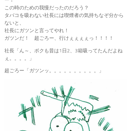
この時のための我慢だったのだろう？
タバコを吸わない社長には喫煙者の気持ちなぞ分から
ないと、
社長にガツンと言ってやれ！
ガツンだ！ 超ごろー、行けぇぇぇぇっ！！！！
社長「ん～、ボクも昔は1日2、3箱吸ってたんだよね
ぇ。。。。」
超ごろー「ガツンッ。。。。。。。。。。」