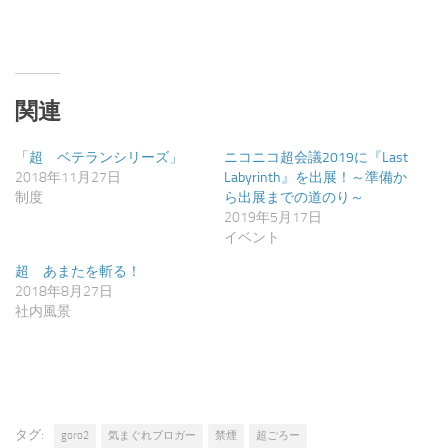
ン
だ
ド
さ
ウ
い
で
(新
開
し
き
い
ま
ウ
す)
ィ
ン
関連
ド
ウ
で
開
「超 ベテランシリーズ」
ニコニコ超会議2019に『Last
き
2018年11月27日
Labyrinth』を出展！～準備か
ま
す)
制度
ら出展までの道のり～
2019年5月17日
イベント
超 あまたを斬る！
2018年8月27日
社内風景
タグ:
goro2
気まぐれブロガー
禁煙
超ごろー