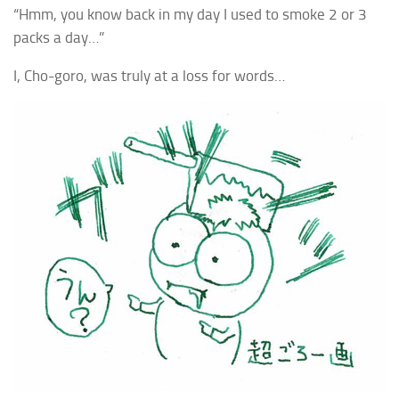
“Hmm, you know back in my day I used to smoke 2 or 3
packs a day…”
I,
Cho-goro
, was truly at a loss for words…