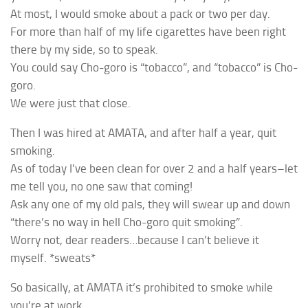
At most, I would smoke about a pack or two per day.
For more than half of my life cigarettes have been right
there by my side, so to speak.
You could say
Cho-goro
is
“tobacco”, and “tobacco”
is
Cho-
goro
.
We were just that close.
Then I was hired at AMATA, and after half a year, quit
smoking.
As of today I’ve been clean for over 2 and a half years–let
me tell you, no one saw that coming!
Ask any one of my old pals, they will swear up and down
“there’s no way in hell
Cho-goro
quit smoking”.
Worry not, dear readers…because I can’t believe it
myself. *sweats*
So basically, at AMATA it’s prohibited to smoke while
you’re at work.