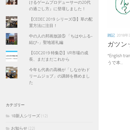
けるゲームプロデューサーの20代
の過ごし方』に登壇しました！
【CEDEC 2019 シリーズ③】草の配
置方法に注目！
雑記
2018年
中の人の邦画放談⑤ 「ちはやふる-
結び-」聖地巡礼編
ガツン
【GDC2019 特集②】VR市場の成
*English 
長、まだまだこれから
うで本...
今年も代表の高橋が「しながわド
リームジョブ」の講師を務めまし
た
カテゴリー
18新人シリーズ
(12)
お知らせ
(22)