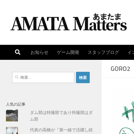
コンテンツへスキップ
お知らせ
ゲーム開発
スタッフブログ
イ
GORO2
検
索
:
人気の記事
ダム部は特撮部であり特撮部はダ
ム部
代表の高橋が『第一線で活躍し続