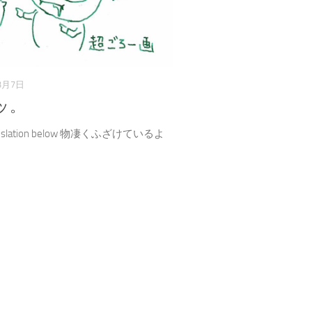
3月7日
ッ。
translation below 物凄くふざけているよ