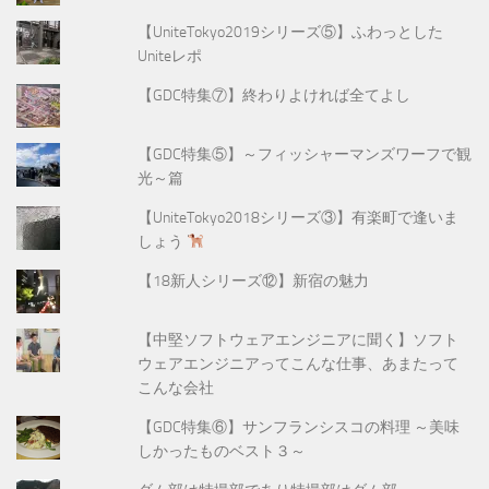
【UniteTokyo2019シリーズ⑤】ふわっとした
Uniteレポ
【GDC特集⑦】終わりよければ全てよし
【GDC特集⑤】～フィッシャーマンズワーフで観
光～篇
【UniteTokyo2018シリーズ③】有楽町で逢いま
しょう
【18新人シリーズ⑫】新宿の魅力
【中堅ソフトウェアエンジニアに聞く】ソフト
ウェアエンジニアってこんな仕事、あまたって
こんな会社
【GDC特集⑥】サンフランシスコの料理 ～美味
しかったものベスト３～