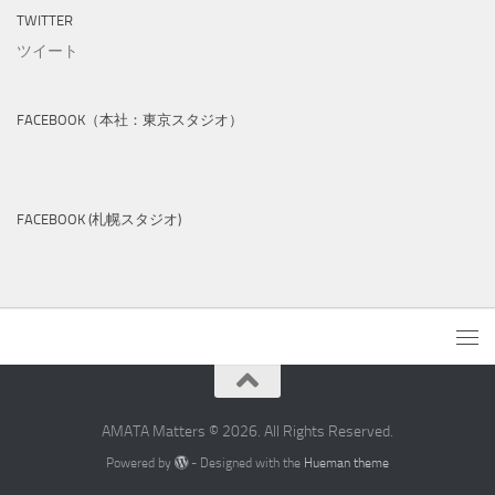
TWITTER
ツイート
FACEBOOK（本社：東京スタジオ）
FACEBOOK (札幌スタジオ)
AMATA Matters © 2026. All Rights Reserved.
Powered by
- Designed with the
Hueman theme