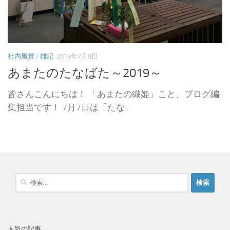
社内風景
/
雑記
2019年7月9日
あまたのたなばた～2019～
皆さんこんにちは！ 「あまたの織姫」こと、ブログ編
集担当です！ 7月7日は「たな...
検
索
:
人気の記事