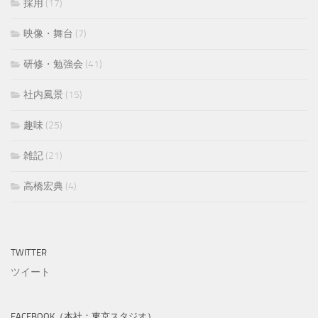
採用
(17)
映像・舞台
(7)
研修・勉強会
(41)
社内風景
(15)
趣味
(25)
雑記
(21)
高橋宏典
(4)
TWITTER
ツイート
FACEBOOK（本社：東京スタジオ）