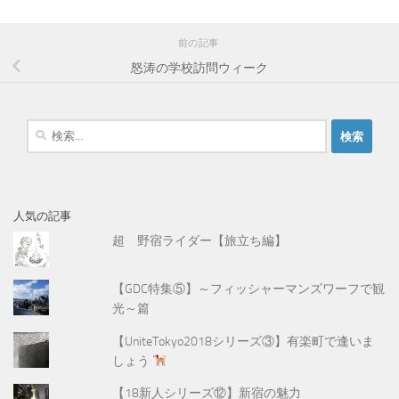
前の記事
怒涛の学校訪問ウィーク
検
索
:
人気の記事
超 野宿ライダー【旅立ち編】
【GDC特集⑤】～フィッシャーマンズワーフで観
光～篇
【UniteTokyo2018シリーズ③】有楽町で逢いま
しょう
【18新人シリーズ⑫】新宿の魅力